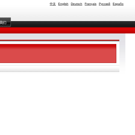
中文
English
Deutsch
Français
Русский
Españo
我们